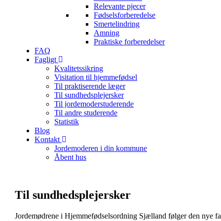
Relevante pjecer
Fødselsforberedelse
Smertelindring
Amning
Praktiske forberedelser
FAQ
Fagligt
Kvalitetssikring
Visitation til hjemmefødsel
Til praktiserende læger
Til sundhedsplejersker
Til jordemoderstuderende
Til andre studerende
Statistik
Blog
Kontakt
Jordemoderen i din kommune
Åbent hus
Til sundhedsplejersker
Jordemødrene i Hjemmefødselsordning Sjælland følger den nye famil