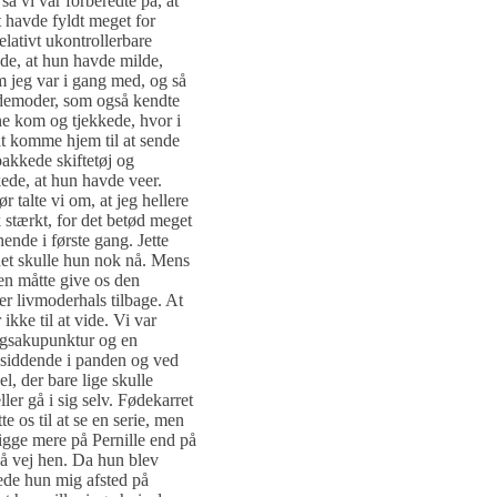
så vi var forberedte på, at
t havde fyldt meget for
elativt ukontrollerbare
gde, at hun havde milde,
m jeg var i gang med, og så
rdemoder, som også kendte
e kom og tjekkede, hvor i
at komme hjem til at sende
pakkede skiftetøj og
de, at hun havde veer.
 talte vi om, at jeg hellere
 stærkt, for det betød meget
ende i første gang. Jette
det skulle hun nok nå. Mens
men måtte give os den
er livmoderhals tilbage. At
ikke til at vide. Vi var
ingsakupunktur og en
e siddende i panden og ved
l, der bare lige skulle
ler gå i sig selv. Fødekarret
e os til at se en serie, men
 kigge mere på Pernille end på
å vej hen. Da hun blev
kede hun mig afsted på