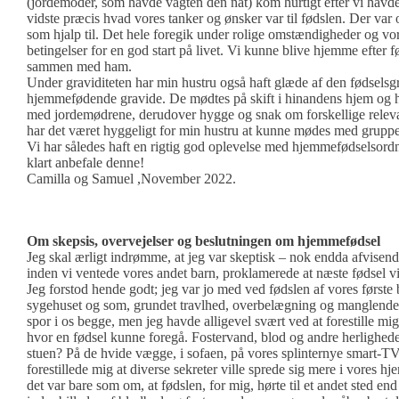
(jordemoder, som havde vagten den nat) kom hurtigt efter vi havd
vidste præcis hvad vores tanker og ønsker var til fødslen. Der va
som hjalp til. Det hele foregik under rolige omstændigheder og vore
betingelser for en god start på livet. Vi kunne blive hjemme efter 
sammen med ham.
Under graviditeten har min hustru også haft glæde af den fødsels
hjemmefødende gravide. De mødtes på skift i hinandens hjem og h
med jordemødrene, derudover hygge og snak om forskellige relev
har det været hyggeligt for min hustru at kunne mødes med grupp
Vi har således haft en rigtig god oplevelse med hjemmefødselsord
klart anbefale denne!
Camilla og Samuel ,November 2022.
Om skepsis, overvejelser og beslutningen om hjemmefødsel
Jeg skal ærligt indrømme, at jeg var skeptisk – nok endda afvisende
inden vi ventede vores andet barn, proklamerede at næste fødsel v
Jeg forstod hende godt; jeg var jo med ved fødslen af vores første
sygehuset og som, grundet travlhed, overbelægning og manglende
spor i os begge, men jeg havde alligevel svært ved at forestille mi
hvor en fødsel kunne foregå. Fostervand, blod og andre herligheder
stuen? På de hvide vægge, i sofaen, på vores splinternye smart-TV
forestillede mig at diverse sekreter ville sprede sig mere i vores 
det var bare som om, at fødslen, for mig, hørte til et andet sted en