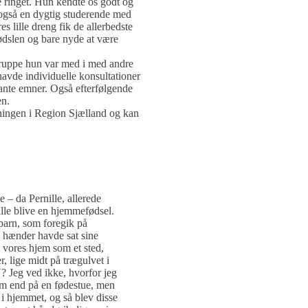
e ringet. Hun kendte os godt og
r også en dygtig studerende med
s lille dreng fik de allerbedste
fødslen og bare nyde at være
gruppe hun var med i med andre
avde individuelle konsultationer
ante emner. Også efterfølgende
en.
ningen i Region Sjælland og kan
 – da Pernille, allerede
ille blive en hjemmefødsel.
 barn, som foregik på
 hænder havde sat sine
g vores hjem som et sted,
, lige midt på trægulvet i
? Jeg ved ikke, hvorfor jeg
hjem end på en fødestue, men
d i hjemmet, og så blev disse