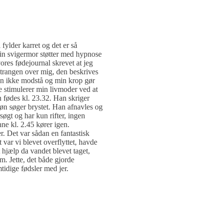
 fylder karret og det er så
n svigermor støtter med hypnose
res fødejournal skrevet at jeg
etrangen over mig, den beskrives
an ikke modstå og min krop gør
e stimulerer min livmoder ved at
 fødes kl. 23.32. Han skriger
søn søger brystet. Han afnavles og
søgt og har kun rifter, ingen
ne kl. 2.45 kører igen.
ter. Det var sådan en fantastisk
 var vi blevet overflyttet, havde
 hjælp da vandet blevet taget,
. Jette, det både gjorde
mtidige fødsler med jer.