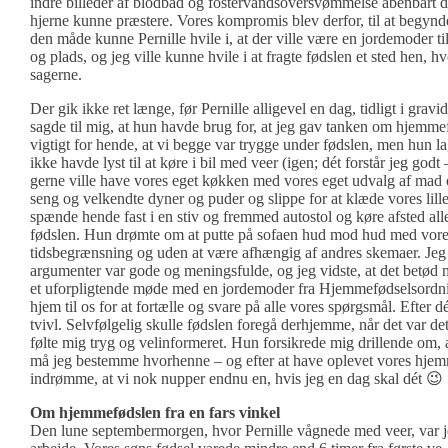
indre billeder af blodbad og fostervandsoversvømmelse åbenbart d
hjerne kunne præstere. Vores kompromis blev derfor, til at begynd
den måde kunne Pernille hvile i, at der ville være en jordemoder til 
og plads, og jeg ville kunne hvile i at fragte fødslen et sted hen, h
sagerne.
Der gik ikke ret længe, før Pernille alligevel en dag, tidligt i gravi
sagde til mig, at hun havde brug for, at jeg gav tanken om hjemme
vigtigt for hende, at vi begge var trygge under fødslen, men hun l
ikke havde lyst til at køre i bil med veer (igen; dét forstår jeg godt 
gerne ville have vores eget køkken med vores eget udvalg af mad 
seng og velkendte dyner og puder og slippe for at klæde vores lille 
spænde hende fast i en stiv og fremmed autostol og køre afsted alle
fødslen. Hun drømte om at putte på sofaen hud mod hud med vores
tidsbegrænsning og uden at være afhængig af andres skemaer. Jeg 
argumenter var gode og meningsfulde, og jeg vidste, at det betød m
et uforpligtende møde med en jordemoder fra Hjemmefødselsordn
hjem til os for at fortælle og svare på alle vores spørgsmål. Efter 
tvivl. Selvfølgelig skulle fødslen foregå derhjemme, når det var det,
følte mig tryg og velinformeret. Hun forsikrede mig drillende om, a
må jeg bestemme hvorhenne – og efter at have oplevet vores hjem
indrømme, at vi nok nupper endnu en, hvis jeg en dag skal dét 😉
Om hjemmefødslen fra en fars vinkel
Den lune septembermorgen, hvor Pernille vågnede med veer, var je