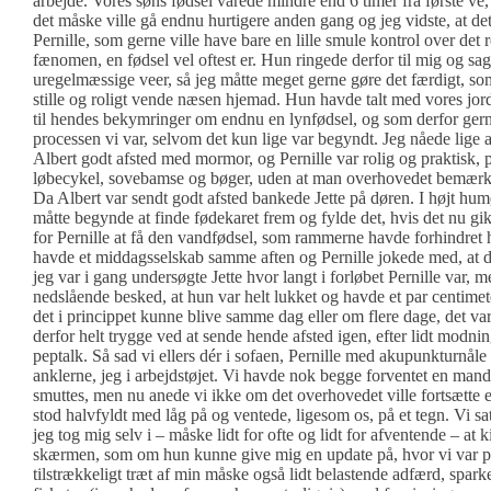
arbejde. Vores søns fødsel varede mindre end 6 timer fra første ve, 
det måske ville gå endnu hurtigere anden gang og jeg vidste, at de
Pernille, som gerne ville have bare en lille smule kontrol over det r
fænomen, en fødsel vel oftest er. Hun ringede derfor til mig og sa
uregelmæssige veer, så jeg måtte meget gerne gøre det færdigt, so
stille og roligt vende næsen hjemad. Hun havde talt med vores jo
til hendes bekymringer om endnu en lynfødsel, og som derfor gern
processen vi var, selvom det kun lige var begyndt. Jeg nåede lige 
Albert godt afsted med mormor, og Pernille var rolig og praktisk, 
løbecykel, sovebamse og bøger, uden at man overhovedet bemærke
Da Albert var sendt godt afsted bankede Jette på døren. I højt humør
måtte begynde at finde fødekaret frem og fylde det, hvis det nu gik
for Pernille at få den vandfødsel, som rammerne havde forhindret h
havde et middagsselskab samme aften og Pernille jokede med, at 
jeg var i gang undersøgte Jette hvor langt i forløbet Pernille var, 
nedslående besked, at hun var helt lukket og havde et par centimet
det i princippet kunne blive samme dag eller om flere dage, det var 
derfor helt trygge ved at sende hende afsted igen, efter lidt modn
peptalk. Så sad vi ellers dér i sofaen, Pernille med akupunkturnål
anklerne, jeg i arbejdstøjet. Vi havde nok begge forventet en mande
smuttes, men nu anede vi ikke om det overhovedet ville fortsætte el
stod halvfyldt med låg på og ventede, ligesom os, på et tegn. Vi satt
jeg tog mig selv i – måske lidt for ofte og lidt for afventende – at
skærmen, som om hun kunne give mig en update på, hvor vi var p
tilstrækkeligt træt af min måske også lidt belastende adfærd, spar