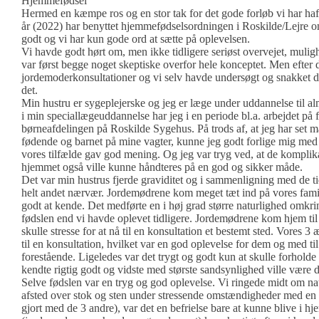
Hjemmefødsel
Hermed en kæmpe ros og en stor tak for det gode forløb vi har haft i
år (2022) har benyttet hjemmefødselsordningen i Roskilde/Lejre om
godt og vi har kun gode ord at sætte på oplevelsen.
Vi havde godt hørt om, men ikke tidligere seriøst overvejet, mul
var først begge noget skeptiske overfor hele konceptet. Men efter d
jordemoderkonsultationer og vi selv havde undersøgt og snakket d
det.
Min hustru er sygeplejerske og jeg er læge under uddannelse til a
i min speciallægeuddannelse har jeg i en periode bl.a. arbejdet på
børneafdelingen på Roskilde Sygehus. På trods af, at jeg har set
fødende og barnet på mine vagter, kunne jeg godt forlige mig med
vores tilfælde gav god mening. Og jeg var tryg ved, at de komplika
hjemmet også ville kunne håndteres på en god og sikker måde.
Det var min hustrus fjerde graviditet og i sammenligning med de tid
helt andet nærvær. Jordemødrene kom meget tæt ind på vores famili
godt at kende. Det medførte en i høj grad større naturlighed omkri
fødslen end vi havde oplevet tidligere. Jordemødrene kom hjem til 
skulle stresse for at nå til en konsultation et bestemt sted. Vores
til en konsultation, hvilket var en god oplevelse for dem og med ti
forestående. Ligeledes var det trygt og godt kun at skulle forholde
kendte rigtig godt og vidste med største sandsynlighed ville være de
Selve fødslen var en tryg og god oplevelse. Vi ringede midt om nat
afsted over stok og sten under stressende omstændigheder med e
gjort med de 3 andre), var det en befrielse bare at kunne blive i