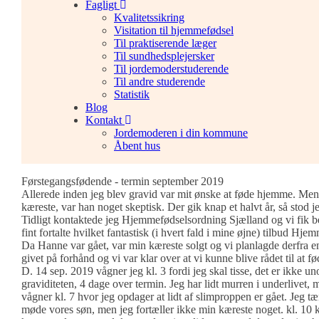
Fagligt
Kvalitetssikring
Visitation til hjemmefødsel
Til praktiserende læger
Til sundhedsplejersker
Til jordemoderstuderende
Til andre studerende
Statistik
Blog
Kontakt
Jordemoderen i din kommune
Åbent hus
Førstegangsfødende - termin september 2019
Allerede inden jeg blev gravid var mit ønske at føde hjemme. Men
kæreste, var han noget skeptisk. Der gik knap et halvt år, så stod je
Tidligt kontaktede jeg Hjemmefødselsordning Sjælland og vi fik 
fint fortalte hvilket fantastisk (i hvert fald i mine øjne) tilbud Hj
Da Hanne var gået, var min kæreste solgt og vi planlagde derfra e
givet på forhånd og vi var klar over at vi kunne blive rådet til at f
D. 14 sep. 2019 vågner jeg kl. 3 fordi jeg skal tisse, det er ikke un
graviditeten, 4 dage over termin. Jeg har lidt murren i underlivet, 
vågner kl. 7 hvor jeg opdager at lidt af slimproppen er gået. Jeg tæ
møde vores søn, men jeg fortæller ikke min kæreste noget. kl. 10 k