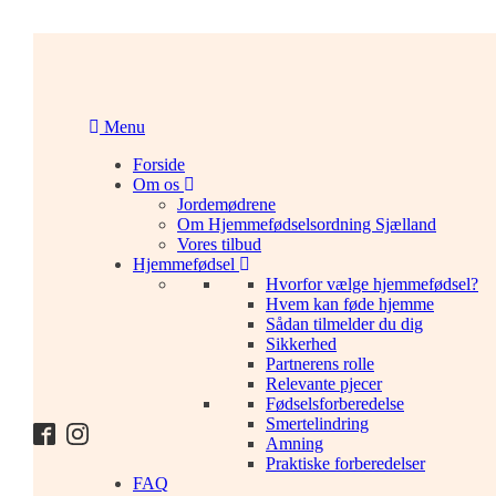
Menu
Forside
Om os
Jordemødrene
Om Hjemmefødselsordning Sjælland
Vores tilbud
Hjemmefødsel
Hvorfor vælge hjemmefødsel?
Hvem kan føde hjemme
Sådan tilmelder du dig
Sikkerhed
Partnerens rolle
Relevante pjecer
Fødselsforberedelse
Smertelindring
Amning
Praktiske forberedelser
FAQ