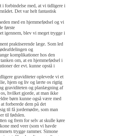
 forbindelse med, at vi tidligere i
rådet. Det var helt fantastisk
igheden med en hjemmefødsel og vi
e første
et igennem, blev vi meget trygge i
lment praktiserende læge. Som led
 fødeafdelingen og
 mange komplikationer hos den
 tanken om, at en hjemmefødsel i
tioner der evt. kunne opstå i
ligere graviditeter oplevede vi et
e, hjem og liv og lærte os rigtig
ng graviditeten og planlægning af
os, hvilket gjorde, at man ikke
 3 ældre børn kunne også være med
l at forberede dem på det
 sig til få jordemødre, som man
r til fødslen.
ten og frem for selv at skulle køre
n kone med veer (som vi havde
 hjemmets trygge rammer. Simone