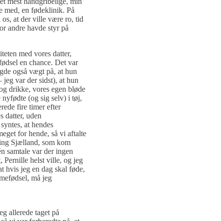
et mest håndgribelige, min
e med, en fødeklinik. På
os, at der ville være ro, tid
vor andre havde styr på
diteten med vores datter,
fødsel en chance. Det var
agde også vægt på, at hun
– jeg var der sidst), at hun
og drikke, vores egen bløde
nyfødte (og sig selv) i tøj,
rede fire timer efter
 datter, uden
syntes, at hendes
eget for hende, så vi aftalte
ing Sjælland, som kom
dén samtale var der ingen
 Pernille helst ville, og jeg
t hvis jeg en dag skal føde,
mefødsel, må jeg
g allerede taget på