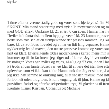
styrke.
1 time efter er veerne stadig gode og vores søns hjertelyd så fin. Vi
SKØNT. Min mand støtter mig med tryk a’la meyermetoden og mi
med GOD effekt. Omkring kl. 21 er jeg 6 cm åben, Hanner har i vo
“hviler helt fantastisk mellem hyppige veer.” kl. 23 kommer press
bedst som følelsen af en stempelkande der presses sammen. Jeg k
bare. kl. 23.30 fødes hovedet og vi har en lidt lang vepause, Hann
trykker mig let på maven, den næste presseve komme og vores søn
højt og klart. Efterfølgende fødes moderkagen i karret, mens min 
kommer op til sin far imens jeg stiger ud af karret. Jeg bliver under
bristninger. Vores søn måles og vejes, 4140 g og 53 cm, inden Han
På trods af den lange fødsel var jeg klar til at gøre det igen lige ef
oplevelse, som vi ikke kan takke Hanne nok for. Jeg er sikker på at
jeg ikke haft samme ro omkring mig, til at fødslen faktisk, med lidt
forløb helt uden indgriben. Endnu engang tak til jdm. Hanne og jdm
graviditet, fødsel og efterfødselsperioden tryg. Vi glæder os til fre
Kærlige hilsner Kristian, Cornelius og Michelle