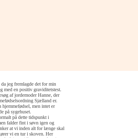
 da jeg fremlagde det for min
g med en positiv graviditetstest.
besøg af jordemoder Hanne, der
emmefødselsordning Sjælland er.
n hjemmefødsel, men intet er
øde på sygehuset.
ormalt på dette tidspunkt i
men falder fint i søvn igen og
nker at vi inden alt for længe skal
ører vi en tur i skoven. Her