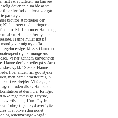
r haft i graviditeten, nu kan jeg
selig det er en dum ide at stå
 timer før fødslen for alvor går
ste par dage.
ger blot for at fortæller der
 Kl. lidt over midnat ringer vi
t finde ro. Kl. 1 kommer Hanne og
-2 cm. åben, Hanne kører igen. kl.
mæssige. Hanne hviler lidt på
n mand giver mig tryk a’la
er regelmæssige. kl. 8.30 kommer
pnoterapeut og har mange års
ødsel. Vi har gennem graviditeten
se. Hanne der har hvilet på sofaen
rselsbesøg. kl. 13.30 er Hanne
oblede, hver anden har god styrke,
dslen, men bare udtrætter mig. Vi
t træt i vearbejdet. Vi forsøger
 tager til uden disse. Hanne, der
konstaterer at den nu er forhøjet.
at ikke regelmæssige i styrke,
en overflytning. Hun tilbyde at
sat forhøjet hjertelyd overflyttes
res til at blive i den noget
gode og regelmæssige - også i