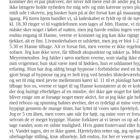
kommer der et par plukveer, der niver lidt mere end de andre jeg ha
ikke længere holde nyheden for mig selv og min kæreste synes plud
midt ude i skoven, jeg husker ham på at der forsat kan gå maaaange
igang. På turen hjem handler vi, så køleskabet er fyldt op til de næ
kl. 18.30 ringer vi til vagttelefonen som tages af Jdm. Hanne, vi rin
måske sker noget i løbet af natten, men jeg havde endnu ingen veer,
endnu engang til Hanne, veerne er kommet og jeg kan ikke rigtig
tjekker, alt er fint. Livmoderhalsen er udslettet, men jeg er blot 1
5.30 er Hanne tilbage. Alt er forsat fint, men veerne er ikke regel
sofaen. Jeg kan ikke sove, får tilbudt akupunktur og takker ja. Mi
Meyermetoden. Jeg falder i søvn mellem veerne, som stadig ikke 
min svigermor, hun skal være med til fødslen, hun er uddannet hy
erfaring. Hun har dog aldrig brugt hypnose i forbindelse med en f
gjort brugt af hypnose og jeg er helt tryg ved hendes tilstedeværel
og set til mig med jævne mellemrum kører kl. 11 til et planlagt ba
tilbage hos os, veerne er taget til og Hanne konstaterer at de er k
der dog hurtigt efterfølges af en mindre, der ikke gør noget for fø
bliver enige om at forsøge noget mere aktivt, for at jeg ikke går hel
med rebozo og spinning babies øvelser, det er tydeligt at mine veer
hyppigt gennem de mange timer, har lyttet til vores søns hjertelyd, 
Jeg er 5 cm åben, men vores søn står for højt, og mine veer er fors
selvom de er meget hyppige. Hanne forklarer at vi læner os op ad 
tage vandet, som en sidste mulighed. Hvis grønt fostervand eller for
vi. Vandet tages, det er ikke grønt. Hjertelyden retter sig, jeg opford
ubehagelige stilling, knæ albueleje, lidt endnu, for her er veerne 